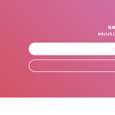
簡
inkri